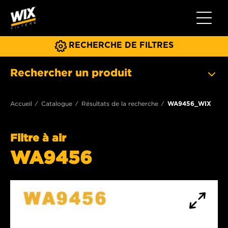
Toggle 
RECHERCHE DE FILTRES
Rechercher un produit
Accueil
Catalogue
Résultats de la recherche
WA9456_WIX
Filtre à air
WA9456