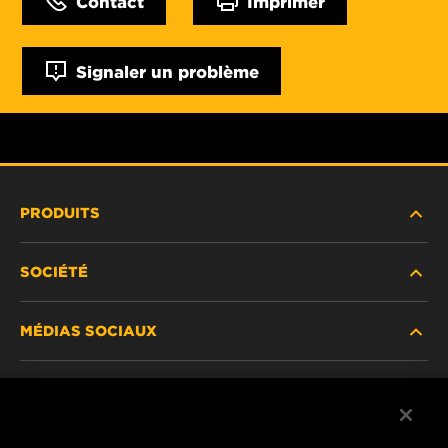
Contact
Imprimer
Signaler un problème
PRODUITS
SOCIÉTÉ
NOUVEAUX PRODUITS
MÉDIAS SOCIAUX
PRODUITS ABANDONNÉS / REMPLACÉS
CARRIÈRE
CONFIDENTIALITÉ DES DONNÉES
Facebook