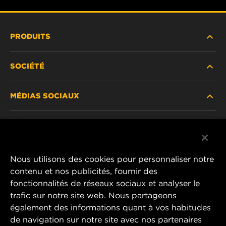
PRODUITS
SOCIÉTÉ
NOUVEAUX PRODUITS
MÉDIAS SOCIAUX
PRODUITS ABANDONNÉS / REMPLACÉS
CARRIÈRE
CONFIDENTIALITÉ DES DONNÉES
Facebook
AVIS JURIDIQUE
Nous utilisons des cookies pour personnaliser notre
Instagram
contenu et nos publicités, fournir des
IMPRIMER
fonctionnalités de réseaux sociaux et analyser le
YouTube
trafic sur notre site web. Nous partageons
également des informations quant à vos habitudes
CONTACTEZ-NOUS
MANN+HUMMEL Middle East FZE
de navigation sur notre site avec nos partenaires