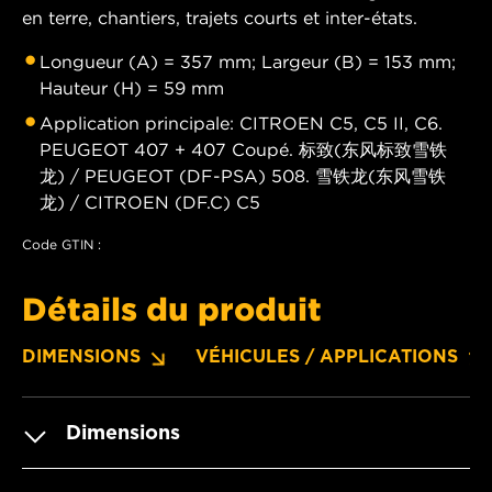
en terre, chantiers, trajets courts et inter-états.
Longueur (A) = 357 mm; Largeur (B) = 153 mm;
Hauteur (H) = 59 mm
Application principale: CITROEN C5, C5 II, C6.
PEUGEOT 407 + 407 Coupé. 标致(东风标致雪铁
龙) / PEUGEOT (DF-PSA) 508. 雪铁龙(东风雪铁
龙) / CITROEN (DF.C) C5
Code GTIN :
Détails du produit
DIMENSIONS
VÉHICULES / APPLICATIONS
Dimensions