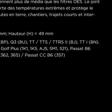
nnent plus de média que les filtres OES. Le joint
orte des températures extrêmes et protège le
es en terre, chantiers, trajets courts et inter-
 mm; Hauteur (H) = 49 mm
8P), Q3 (8U), TT / TTS / TTRS II (8J), TT I (8N).
lf Plus (1K1, 1K5, AJ5, 5M1, 521), Passat B6
(362, 365) / Passat CC B6 (357)