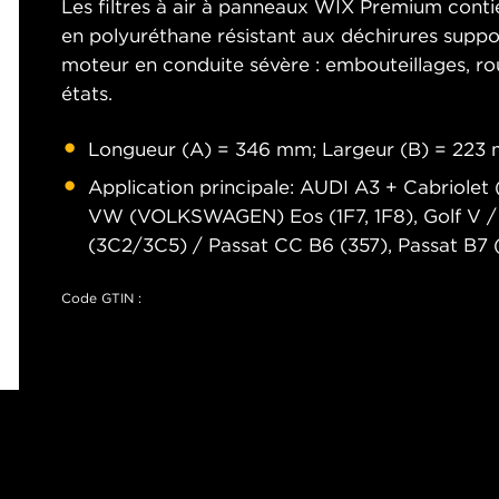
Les filtres à air à panneaux WIX Premium contie
en polyuréthane résistant aux déchirures supp
moteur en conduite sévère : embouteillages, rout
états.
Longueur (A) = 346 mm; Largeur (B) = 223
Application principale: AUDI A3 + Cabriolet (
VW (VOLKSWAGEN) Eos (1F7, 1F8), Golf V / Go
(3C2/3C5) / Passat CC B6 (357), Passat B7 
Code GTIN :