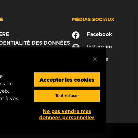
TÉ
MÉDIAS SOCIAUX
ÈRE
Facebook
DENTIALITÉ DES DONNÉES
Instagram
JURIDIQUE
YouTube
MER
CTEZ-NOUS
re
Accepter les cookies
tés de
 web.
Tout refuser
nt à vos
Ne pas vendre mes
données personnelles