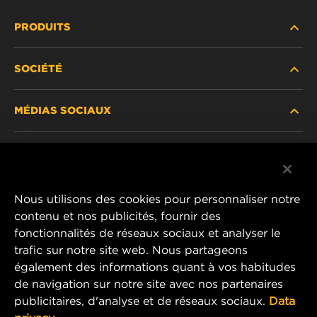
PRODUITS
SOCIÉTÉ
NOUVEAUX PRODUITS
MÉDIAS SOCIAUX
PRODUITS ABANDONNÉS / REMPLACÉS
CARRIÈRE
CONFIDENTIALITÉ DES DONNÉES
Facebook
AVIS JURIDIQUE
Nous utilisons des cookies pour personnaliser notre
Instagram
contenu et nos publicités, fournir des
IMPRIMER
fonctionnalités de réseaux sociaux et analyser le
YouTube
trafic sur notre site web. Nous partageons
également des informations quant à vos habitudes
CONTACTEZ-NOUS
MANN+HUMMEL Middle East FZE
de navigation sur notre site avec nos partenaires
DAFZA (Dubai Airport Free Zone)
publicitaires, d'analyse et de réseaux sociaux.
Data