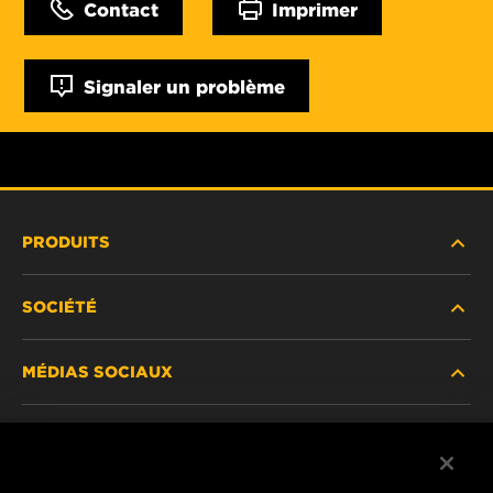
Contact
Imprimer
Signaler un problème
PRODUITS
SOCIÉTÉ
NOUVEAUX PRODUITS
MÉDIAS SOCIAUX
PRODUITS ABANDONNÉS / REMPLACÉS
CARRIÈRE
CONFIDENTIALITÉ DES DONNÉES
Facebook