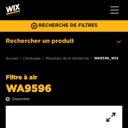
Toggle 
RECHERCHE DE FILTRES
Rechercher un produit
Accueil
Catalogue
Résultats de la recherche
WA9596_WIX
Filtre à air
WA9596
Disponible