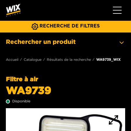
Toggle 
RECHERCHE DE FILTRES
Rechercher un produit
Accueil
Catalogue
Résultats de la recherche
WA9739_WIX
Filtre à air
WA9739
Disponible