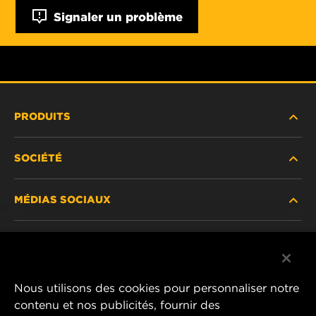
Signaler un problème
PRODUITS
SOCIÉTÉ
NOUVEAUX PRODUITS
MÉDIAS SOCIAUX
PRODUITS ABANDONNÉS / REMPLACÉS
CARRIÈRE
CONFIDENTIALITÉ DES DONNÉES
Facebook
AVIS JURIDIQUE
Nous utilisons des cookies pour personnaliser notre
Instagram
contenu et nos publicités, fournir des