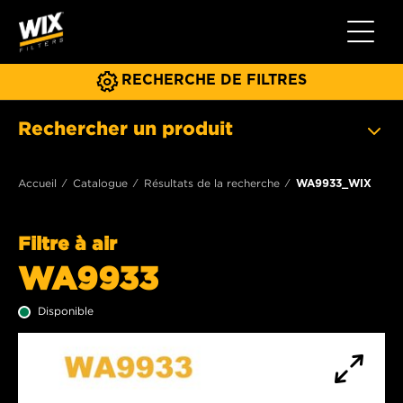
Toggle 
RECHERCHE DE FILTRES
Rechercher un produit
Accueil
Catalogue
Résultats de la recherche
WA9933_WIX
Filtre à air
WA9933
Disponible