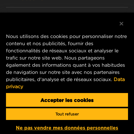
PRODUITS ABANDONNÉS / REMPLACÉS
CARRIÈRE
CONFIDENTIALITÉ DES DONNÉES
Facebook
AVIS JURIDIQUE
Nous utilisons des cookies pour personnaliser notre
Instagram
contenu et nos publicités, fournir des
IMPRIMER
fonctionnalités de réseaux sociaux et analyser le
YouTube
trafic sur notre site web. Nous partageons
également des informations quant à vos habitudes
CONTACTEZ-NOUS
MANN+HUMMEL Middle East FZE
de navigation sur notre site avec nos partenaires
DAFZA (Dubai Airport Free Zone)
publicitaires, d'analyse et de réseaux sociaux.
Data
privacy
Office 1013, Bldg. 7WA
P.O.Box. 293882 - Dubai, U.A.E
Accepter les cookies
mhae.pmservices@mann-hummel.com
Tout refuser
Copyright 2024 MANN+HUMMEL. All rights reserved.
Ne pas vendre mes données personnelles