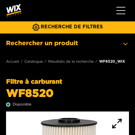
Toggle 
RECHERCHE DE FILTRES
Rechercher un produit
Accueil
Catalogue
Résultats de la recherche
WF8520_WIX
Filtre à carburant
WF8520
Disponible