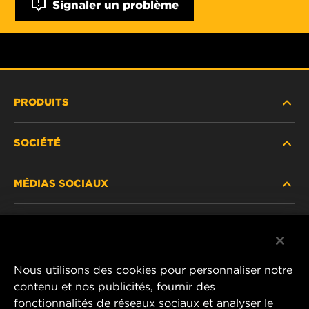
Signaler un problème
PRODUITS
SOCIÉTÉ
NOUVEAUX PRODUITS
MÉDIAS SOCIAUX
PRODUITS ABANDONNÉS / REMPLACÉS
CARRIÈRE
CONFIDENTIALITÉ DES DONNÉES
Facebook
AVIS JURIDIQUE
Nous utilisons des cookies pour personnaliser notre
Instagram
contenu et nos publicités, fournir des
IMPRIMER
fonctionnalités de réseaux sociaux et analyser le