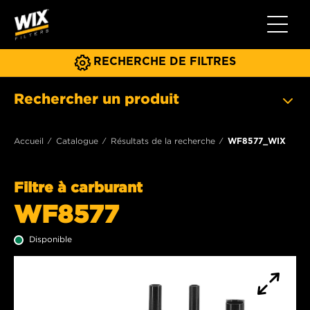
Toggle 
RECHERCHE DE FILTRES
Rechercher un produit
Accueil
Catalogue
Résultats de la recherche
WF8577_WIX
Filtre à carburant
WF8577
Disponible