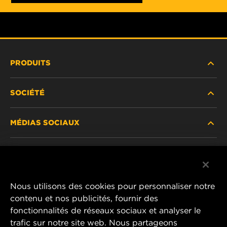
PRODUITS
SOCIÉTÉ
NOUVEAUX PRODUITS
MÉDIAS SOCIAUX
PRODUITS ABANDONNÉS / REMPLACÉS
CARRIÈRE
CONFIDENTIALITÉ DES DONNÉES
Facebook
AVIS JURIDIQUE
Nous utilisons des cookies pour personnaliser notre
Instagram
contenu et nos publicités, fournir des
IMPRIMER
fonctionnalités de réseaux sociaux et analyser le
YouTube
trafic sur notre site web. Nous partageons