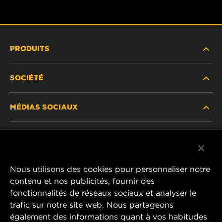
PRODUITS
SOCIÉTÉ
NOUVEAUX PRODUITS
MÉDIAS SOCIAUX
PRODUITS ABANDONNÉS / REMPLACÉS
CARRIÈRE
CONFIDENTIALITÉ DES DONNÉES
Facebook
AVIS JURIDIQUE
Nous utilisons des cookies pour personnaliser notre
Instagram
contenu et nos publicités, fournir des
IMPRIMER
fonctionnalités de réseaux sociaux et analyser le
YouTube
trafic sur notre site web. Nous partageons
également des informations quant à vos habitudes
CONTACTEZ-NOUS