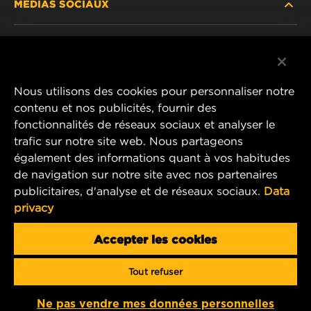
MÉDIAS SOCIAUX
PRODUITS ABANDONNÉS / REMPLACÉS
CARRIÈRE
CONFIDENTIALITÉ DES DONNÉES
Facebook
AVIS JURIDIQUE
Nous utilisons des cookies pour personnaliser notre
Instagram
contenu et nos publicités, fournir des
IMPRIMER
fonctionnalités de réseaux sociaux et analyser le
YouTube
trafic sur notre site web. Nous partageons
également des informations quant à vos habitudes
CONTACTEZ-NOUS
MANN+HUMMEL Middle East FZE
de navigation sur notre site avec nos partenaires
DAFZA (Dubai Airport Free Zone)
publicitaires, d'analyse et de réseaux sociaux.
Data
privacy
Office 1013, Bldg. 7WA
P.O.Box. 293882 - Dubai, U.A.E
Accepter les cookies
mhae.pmservices@mann-hummel.com
Tout refuser
Copyright 2024 MANN+HUMMEL. All rights reserved.
Ne pas vendre mes données personnelles