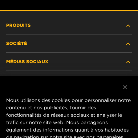
PRODUITS
SOCIÉTÉ
NOUVEAUX PRODUITS
MÉDIAS SOCIAUX
PRODUITS ABANDONNÉS / REMPLACÉS
CARRIÈRE
CONFIDENTIALITÉ DES DONNÉES
Facebook
AVIS JURIDIQUE
Nous utilisons des cookies pour personnaliser notre
Instagram
contenu et nos publicités, fournir des
IMPRIMER
fonctionnalités de réseaux sociaux et analyser le
YouTube
trafic sur notre site web. Nous partageons
également des informations quant à vos habitudes
CONTACTEZ-NOUS
MANN+HUMMEL Middle East FZE
de navigation sur notre site avec nos partenaires