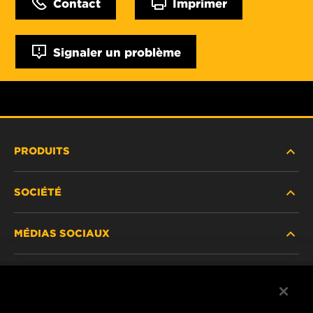
Contact
Imprimer
Signaler un problème
PRODUITS
SOCIÉTÉ
NOUVEAUX PRODUITS
MÉDIAS SOCIAUX
PRODUITS ABANDONNÉS / REMPLACÉS
CARRIÈRE
CONFIDENTIALITÉ DES DONNÉES
Facebook