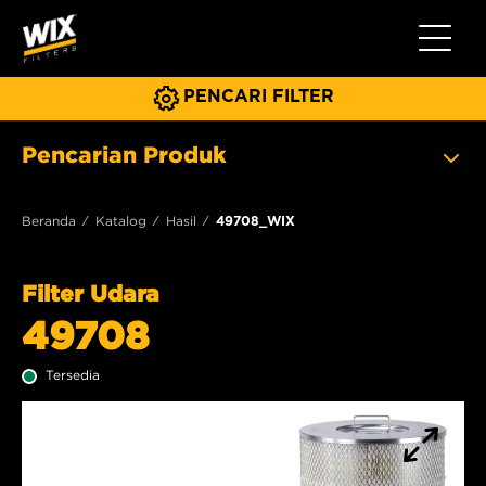
Beralih 
PENCARI FILTER
Pencarian Produk
Beranda
Katalog
Hasil
49708_WIX
Filter Udara
49708
Tersedia