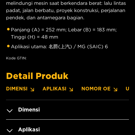
melindungi mesin saat berkendara berat: lalu lintas
padat, jalan berbatu, proyek konstruksi, perjalanan
pendek, dan antarnegara bagian.
Panjang (A) = 252 mm; Lebar (B) = 183 mm;
Tinggi (H) = 48 mm
Aplikasi utama: 名爵(上汽) / MG (SAIC) 6
Kode GTIN:
Detail Produk
DIMENSI
APLIKASI
NOMOR OE
UN
Dimensi
Aplikasi