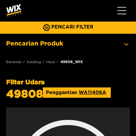
Beralih 
PENCARI FILTER
Pencarian Produk
Beranda
Katalog
Hasil
49808_WIX
Filter Udara
49808
Penggantian
WA11406A