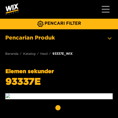
Beralih 
PENCARI FILTER
Pencarian Produk
Beranda
Katalog
Hasil
93337E_WIX
Elemen sekunder
93337E