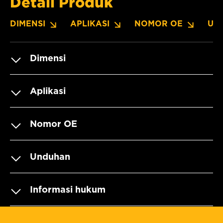
Detail Produk
DIMENSI
APLIKASI
NOMOR OE
UN
Dimensi
Aplikasi
Nomor OE
Unduhan
Informasi hukum