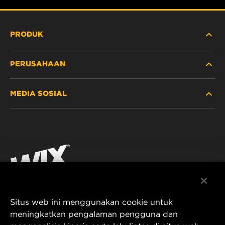
PRODUK
PERUSAHAAN
ALAT BERAT
MEDIA SOSIAL
MOBIL PENUMPANG DAN TRUK
TENTANG KAMI
FILTRASI UNTUK INDUSTRI
SUMBER DAYA
Facebook
PRODUK UNTUK BALAP
KONTAK
Instagram
KARIER
YouTube
Situs web ini menggunakan cookie untuk
PRIVASI DATA
PT MANN AND HUMMEL Filtration Indonesia
meningkatkan pengalaman pengguna dan