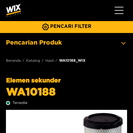
Beralih 
PENCARI FILTER
Pencarian Produk
Beranda
Katalog
Hasil
WA10188_WIX
Elemen sekunder
WA10188
Tersedia