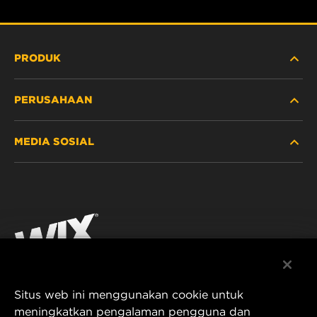
PRODUK
PERUSAHAAN
ALAT BERAT
MEDIA SOSIAL
MOBIL PENUMPANG DAN TRUK
TENTANG KAMI
FILTRASI UNTUK INDUSTRI
SUMBER DAYA
Facebook
PRODUK UNTUK BALAP
KONTAK
Instagram
KARIER
YouTube
Situs web ini menggunakan cookie untuk
PRIVASI DATA
PT MANN AND HUMMEL Filtration Indonesia
meningkatkan pengalaman pengguna dan