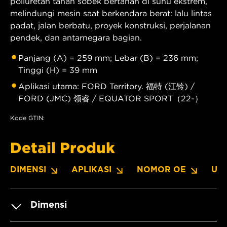
poliuretan tahan sobek bertahan di suhu ekstrem,
melindungi mesin saat berkendara berat: lalu lintas
padat, jalan berbatu, proyek konstruksi, perjalanan
pendek, dan antarnegara bagian.
Panjang (A) = 259 mm; Lebar (B) = 236 mm;
Tinggi (H) = 39 mm
Aplikasi utama: FORD Territory. 福特 (江铃) /
FORD (JMC) 领睿 / EQUATOR SPORT（22-）
Kode GTIN:
Detail Produk
DIMENSI
APLIKASI
NOMOR OE
UN
Dimensi