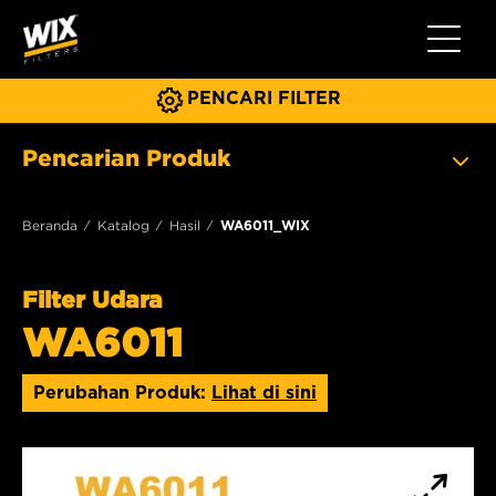
Beralih 
PENCARI FILTER
Pencarian Produk
Beranda
Katalog
Hasil
WA6011_WIX
Filter Udara
WA6011
Perubahan Produk:
Lihat di sini