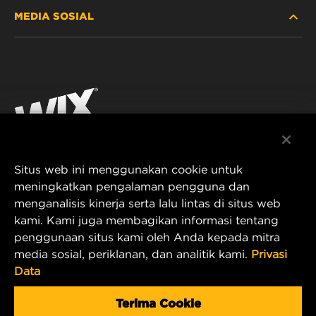
MEDIA SOSIAL
MOBIL PENUMPANG DAN TRUK
TENTANG KAMI
FILTRASI UNTUK INDUSTRI
SUMBER DAYA
Facebook
PRODUK UNTUK BALAP
KONTAK
Instagram
KARIER
YouTube
Situs web ini menggunakan cookie untuk
PRIVASI DATA
PT MANN AND HUMMEL Filtration Indonesia
meningkatkan pengalaman pengguna dan
menganalisis kinerja serta lalu lintas di situs web
Puri Indah Financial Tower, Unit 107
PEMBERITAHUAN LEGAL
kami. Kami juga membagikan informasi tentang
Jl. Puri Lingkar Dalam, RT01/RW02
penggunaan situs kami oleh Anda kepada mitra
Kembangan Selatan
TERBITAN
media sosial, periklanan, dan analitik kami.
Privasi
Kecamatan Kembangan
Data
West Jakarta 11610, Indonesia
E-mail Produk & Layanan Pelanggan:
Terima Cookie
wix_filters_asia@mann-hummel.com