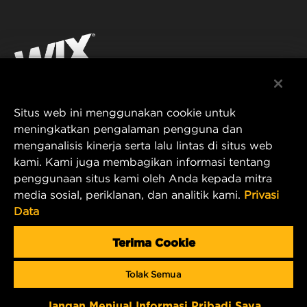
FILTRASI UNTUK INDUSTRI
SUMBER DAYA
Facebook
PRODUK UNTUK BALAP
KONTAK
Instagram
KARIER
YouTube
Situs web ini menggunakan cookie untuk
PRIVASI DATA
PT MANN AND HUMMEL Filtration Indonesia
meningkatkan pengalaman pengguna dan
menganalisis kinerja serta lalu lintas di situs web
Puri Indah Financial Tower, Unit 107
PEMBERITAHUAN LEGAL
kami. Kami juga membagikan informasi tentang
Jl. Puri Lingkar Dalam, RT01/RW02
penggunaan situs kami oleh Anda kepada mitra
Kembangan Selatan
TERBITAN
media sosial, periklanan, dan analitik kami.
Privasi
Kecamatan Kembangan
Data
West Jakarta 11610, Indonesia
E-mail Produk & Layanan Pelanggan:
Terima Cookie
wix_filters_asia@mann-hummel.com
Tolak Semua
Copyright 2024 MANN+HUMMEL. All rights reserved.
Jangan Menjual Informasi Pribadi Saya