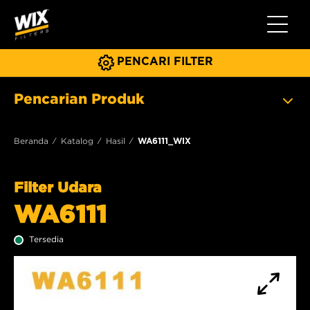
Beralih 
PENCARI FILTER
Pencarian Produk
Beranda
Katalog
Hasil
WA6111_WIX
Filter Udara
WA6111
Tersedia