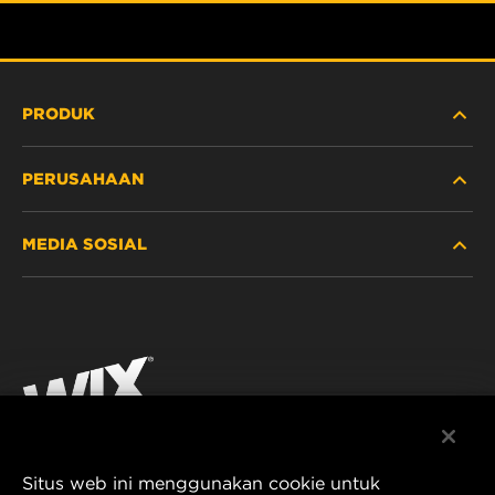
PRODUK
PERUSAHAAN
ALAT BERAT
MEDIA SOSIAL
MOBIL PENUMPANG DAN TRUK
TENTANG KAMI
FILTRASI UNTUK INDUSTRI
SUMBER DAYA
Facebook
PRODUK UNTUK BALAP
KONTAK
Instagram
KARIER
YouTube
Situs web ini menggunakan cookie untuk
PRIVASI DATA