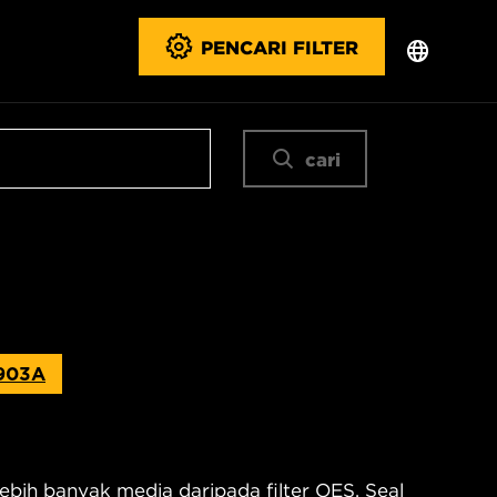
PENCARI FILTER
cari
903A
bih banyak media daripada filter OES. Seal