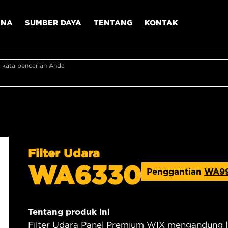
ANA
SUMBER DAYA
TENTANG
KONTAK
 kata pencarian Anda
Filter Udara
WA6330
Penggantian
WA9
Tentang produk ini
Filter Udara Panel Premium WIX mengandung le