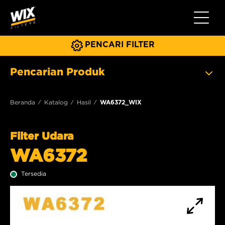
Beralih 
PENCARI FILTER
Pencarian Produk
Beranda
Katalog
Hasil
WA6372_WIX
Filter Udara
WA6372
Tersedia