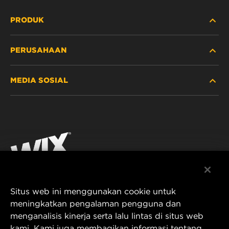
PRODUK
PERUSAHAAN
ALAT BERAT
MEDIA SOSIAL
MOBIL PENUMPANG DAN TRUK
TENTANG KAMI
FILTRASI UNTUK INDUSTRI
SUMBER DAYA
Facebook
PRODUK UNTUK BALAP
KONTAK
Instagram
KARIER
YouTube
Situs web ini menggunakan cookie untuk
PRIVASI DATA
PT MANN AND HUMMEL Filtration Indonesia
meningkatkan pengalaman pengguna dan
menganalisis kinerja serta lalu lintas di situs web
Puri Indah Financial Tower, Unit 107
PEMBERITAHUAN LEGAL
kami. Kami juga membagikan informasi tentang
Jl. Puri Lingkar Dalam, RT01/RW02