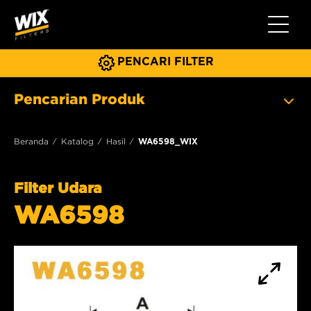
Beralih 
PENCARI FILTER
Pencarian Produk
Beranda
Katalog
Hasil
WA6598_WIX
Filter Udara
WA6598