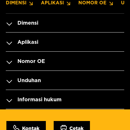
DIMENSI
APLIKASI
NOMOR OE
UN
Dimensi
Aplikasi
Nomor OE
Unduhan
Informasi hukum
Kontak
Cetak