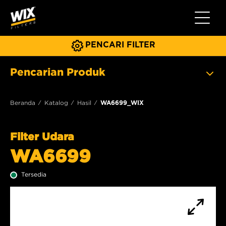
Beralih 
PENCARI FILTER
Pencarian Produk
Beranda
Katalog
Hasil
WA6699_WIX
Filter Udara
WA6699
Tersedia