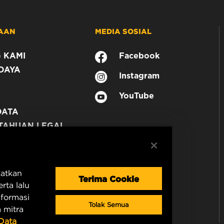
AAN
MEDIA SOSIAL
 KAMI
Facebook
DAYA
Instagram
YouTube
DATA
TAHUAN LEGAL
N
katkan
Terima Cookie
rta lalu
nformasi
Tolak Semua
 mitra
 Data