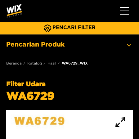
Beralih 
PENCARI FILTER
Pencarian Produk
Beranda
Katalog
Hasil
WA6729_WIX
Filter Udara
WA6729