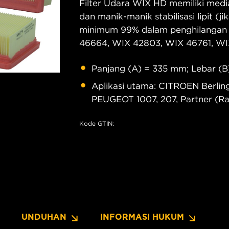
Filter Udara WIX HD memiliki media 
dan manik-manik stabilisasi lipit (ji
minimum 99% dalam penghilangan k
46664, WIX 42803, WIX 46761, WI
Panjang (A) = 335 mm; Lebar (B
Aplikasi utama: CITROEN Berling
PEUGEOT 1007, 207, Partner (Ran
Kode GTIN:
UNDUHAN
INFORMASI HUKUM