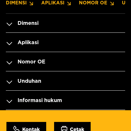
DIMENSI
APLIKASI
NOMOR OE
UN
Dimensi
Aplikasi
Nomor OE
Unduhan
Informasi hukum
Kontak
Cetak