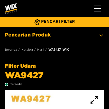
Beralih 
PENCARI FILTER
Pencarian Produk
Beranda
Katalog
Hasil
WA9427_WIX
Filter Udara
WA9427
Tersedia