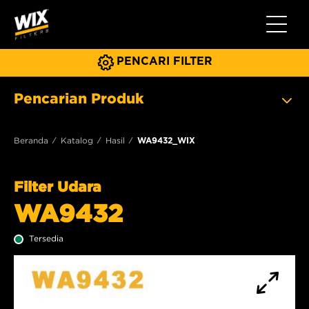
Beralih 
PENCARI FILTER
Pencarian Produk
Beranda
Katalog
Hasil
WA9432_WIX
Filter Udara
WA9432
Tersedia