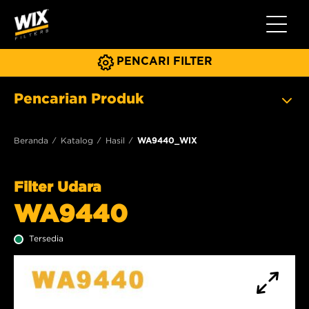
Beralih 
PENCARI FILTER
Pencarian Produk
Beranda
Katalog
Hasil
WA9440_WIX
Filter Udara
WA9440
Tersedia