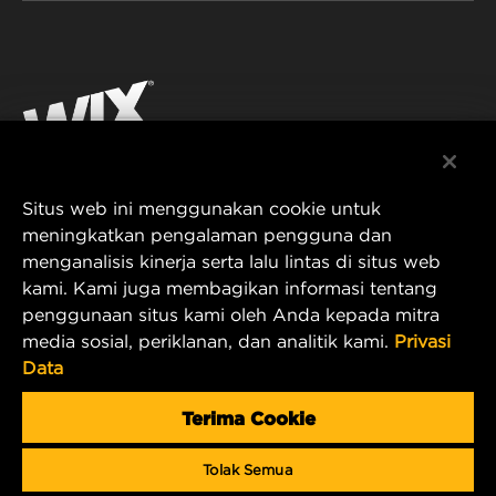
FILTRASI UNTUK INDUSTRI
SUMBER DAYA
Facebook
PRODUK UNTUK BALAP
KONTAK
Instagram
KARIER
YouTube
Situs web ini menggunakan cookie untuk
PRIVASI DATA
PT MANN AND HUMMEL Filtration Indonesia
meningkatkan pengalaman pengguna dan
menganalisis kinerja serta lalu lintas di situs web
Puri Indah Financial Tower, Unit 107
PEMBERITAHUAN LEGAL
kami. Kami juga membagikan informasi tentang
Jl. Puri Lingkar Dalam, RT01/RW02
penggunaan situs kami oleh Anda kepada mitra
Kembangan Selatan
TERBITAN
media sosial, periklanan, dan analitik kami.
Privasi
Kecamatan Kembangan
Data
West Jakarta 11610, Indonesia
E-mail Produk & Layanan Pelanggan:
Terima Cookie
wix_filters_asia@mann-hummel.com
Tolak Semua