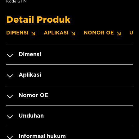
Kode GTIN:
Detail Produk
DIMENSI
APLIKASI
NOMOR OE
UN
Dimensi
Aplikasi
Nomor OE
Unduhan
Informasi hukum