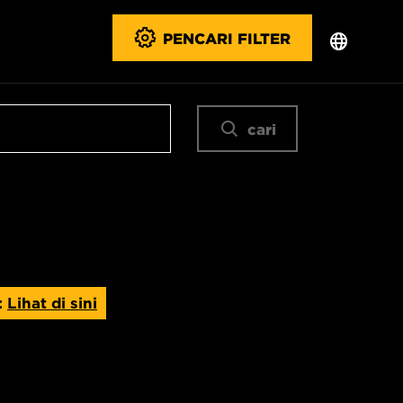
PENCARI FILTER
cari
:
Lihat di sini