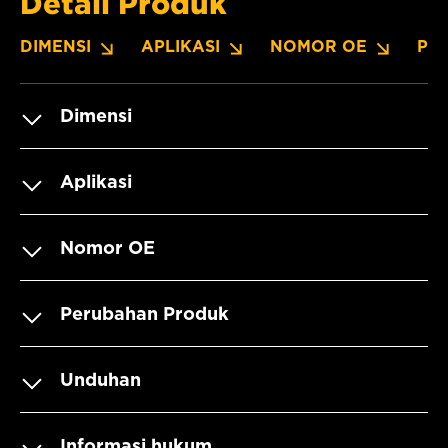
Detail Produk
DIMENSI
APLIKASI
NOMOR OE
PE
Dimensi
Aplikasi
Nomor OE
Perubahan Produk
Unduhan
Informasi hukum