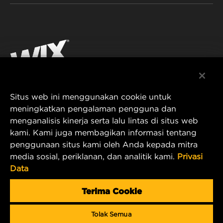
FILTRASI UNTUK INDUSTRI
SUMBER DAYA
Facebook
PRODUK UNTUK BALAP
KONTAK
Instagram
KARIER
YouTube
Situs web ini menggunakan cookie untuk
PRIVASI DATA
PT MANN AND HUMMEL Filtration Indonesia
meningkatkan pengalaman pengguna dan
menganalisis kinerja serta lalu lintas di situs web
Puri Indah Financial Tower, Unit 107
PEMBERITAHUAN LEGAL
kami. Kami juga membagikan informasi tentang
Jl. Puri Lingkar Dalam, RT01/RW02
penggunaan situs kami oleh Anda kepada mitra
Kembangan Selatan
TERBITAN
media sosial, periklanan, dan analitik kami.
Privasi
Kecamatan Kembangan
Data
West Jakarta 11610, Indonesia
E-mail Produk & Layanan Pelanggan:
Terima Cookie
wix_filters_asia@mann-hummel.com
Tolak Semua