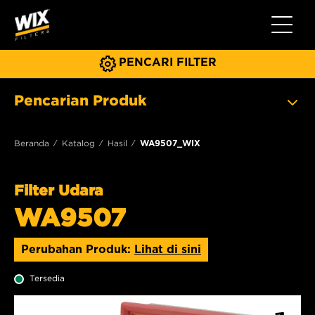
Beralih 
PENCARI FILTER
Pencarian Produk
Beranda
Katalog
Hasil
WA9507_WIX
Filter Udara
WA9507
Perubahan Produk:
Lihat di sini
Tersedia