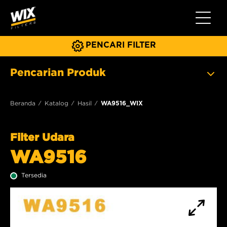
Beralih 
PENCARI FILTER
Pencarian Produk
Beranda
Katalog
Hasil
WA9516_WIX
Filter Udara
WA9516
Tersedia