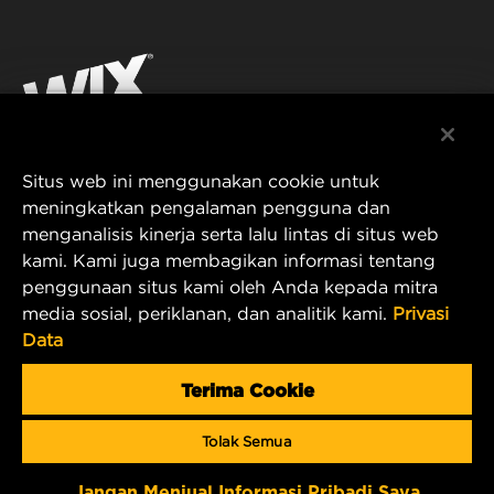
FILTRASI UNTUK INDUSTRI
SUMBER DAYA
Facebook
PRODUK UNTUK BALAP
KONTAK
Instagram
KARIER
YouTube
Situs web ini menggunakan cookie untuk
PRIVASI DATA
PT MANN AND HUMMEL Filtration Indonesia
meningkatkan pengalaman pengguna dan
menganalisis kinerja serta lalu lintas di situs web
Puri Indah Financial Tower, Unit 107
PEMBERITAHUAN LEGAL
kami. Kami juga membagikan informasi tentang
Jl. Puri Lingkar Dalam, RT01/RW02
penggunaan situs kami oleh Anda kepada mitra
Kembangan Selatan
TERBITAN
media sosial, periklanan, dan analitik kami.
Privasi
Kecamatan Kembangan
Data
West Jakarta 11610, Indonesia
E-mail Produk & Layanan Pelanggan:
Terima Cookie
wix_filters_asia@mann-hummel.com
Tolak Semua
Copyright 2024 MANN+HUMMEL. All rights reserved.
Jangan Menjual Informasi Pribadi Saya