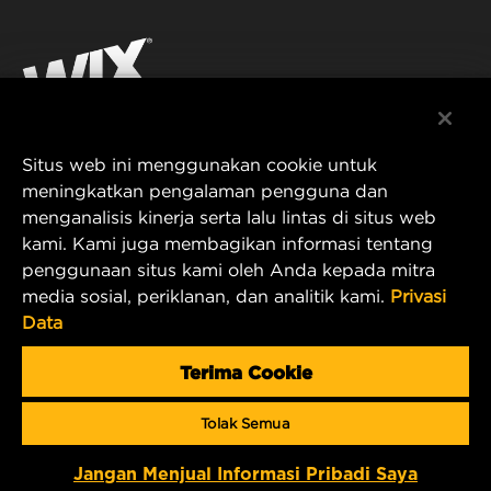
Facebook
PRODUK UNTUK BALAP
KONTAK
Instagram
KARIER
YouTube
Situs web ini menggunakan cookie untuk
PRIVASI DATA
PT MANN AND HUMMEL Filtration Indonesia
meningkatkan pengalaman pengguna dan
menganalisis kinerja serta lalu lintas di situs web
Puri Indah Financial Tower, Unit 107
PEMBERITAHUAN LEGAL
kami. Kami juga membagikan informasi tentang
Jl. Puri Lingkar Dalam, RT01/RW02
penggunaan situs kami oleh Anda kepada mitra
Kembangan Selatan
TERBITAN
media sosial, periklanan, dan analitik kami.
Privasi
Kecamatan Kembangan
Data
West Jakarta 11610, Indonesia
E-mail Produk & Layanan Pelanggan:
Terima Cookie
wix_filters_asia@mann-hummel.com
Tolak Semua
Copyright 2024 MANN+HUMMEL. All rights reserved.
Jangan Menjual Informasi Pribadi Saya