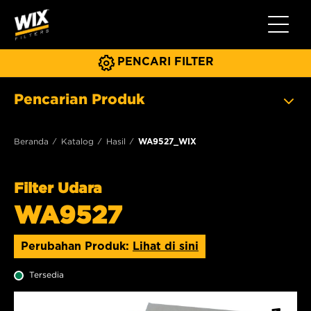
Beralih 
PENCARI FILTER
Pencarian Produk
Beranda
Katalog
Hasil
WA9527_WIX
Filter Udara
WA9527
Perubahan Produk:
Lihat di sini
Tersedia