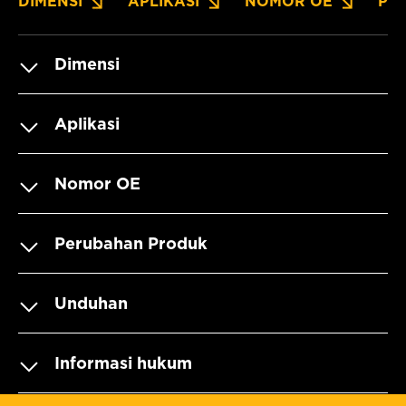
DIMENSI
APLIKASI
NOMOR OE
PE
Dimensi
Aplikasi
Nomor OE
Perubahan Produk
Unduhan
Informasi hukum