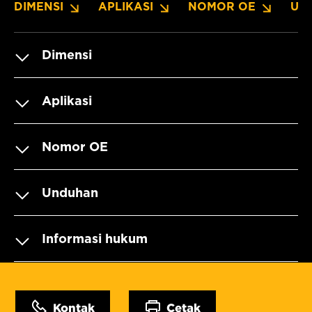
DIMENSI
APLIKASI
NOMOR OE
UN
Dimensi
Aplikasi
Nomor OE
Unduhan
Informasi hukum
Kontak
Cetak