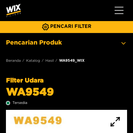
Beralih 
PENCARI FILTER
Pencarian Produk
Beranda
Katalog
Hasil
WA9549_WIX
Filter Udara
WA9549
Tersedia