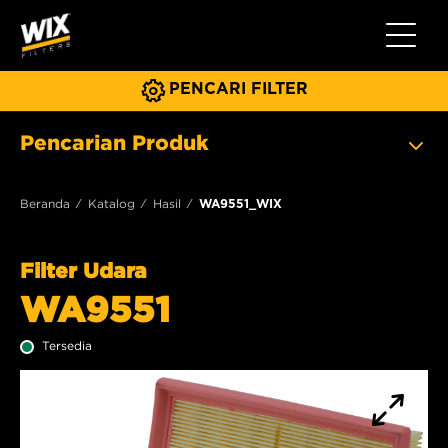
Beralih 
PENCARI FILTER
Pencarian Produk
Beranda
Katalog
Hasil
WA9551_WIX
Filter Udara
WA9551
Tersedia