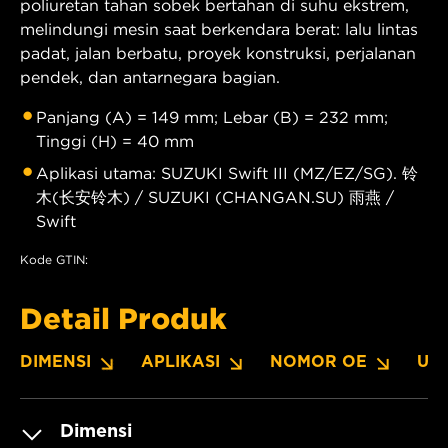
poliuretan tahan sobek bertahan di suhu ekstrem,
melindungi mesin saat berkendara berat: lalu lintas
padat, jalan berbatu, proyek konstruksi, perjalanan
pendek, dan antarnegara bagian.
Panjang (A) = 149 mm; Lebar (B) = 232 mm;
Tinggi (H) = 40 mm
Aplikasi utama: SUZUKI Swift III (MZ/EZ/SG). 铃
木(长安铃木) / SUZUKI (CHANGAN.SU) 雨燕 /
Swift
Kode GTIN:
Detail Produk
DIMENSI
APLIKASI
NOMOR OE
UN
Dimensi