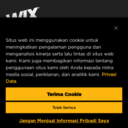
PRODUK UNTUK BALAP
KONTAK
Instagram
KARIER
YouTube
Situs web ini menggunakan cookie untuk
PRIVASI DATA
PT MANN AND HUMMEL Filtration Indonesia
meningkatkan pengalaman pengguna dan
menganalisis kinerja serta lalu lintas di situs web
Puri Indah Financial Tower, Unit 107
PEMBERITAHUAN LEGAL
kami. Kami juga membagikan informasi tentang
Jl. Puri Lingkar Dalam, RT01/RW02
penggunaan situs kami oleh Anda kepada mitra
Kembangan Selatan
TERBITAN
media sosial, periklanan, dan analitik kami.
Privasi
Kecamatan Kembangan
Data
West Jakarta 11610, Indonesia
E-mail Produk & Layanan Pelanggan:
Terima Cookie
wix_filters_asia@mann-hummel.com
Tolak Semua
Copyright 2024 MANN+HUMMEL. All rights reserved.
Jangan Menjual Informasi Pribadi Saya