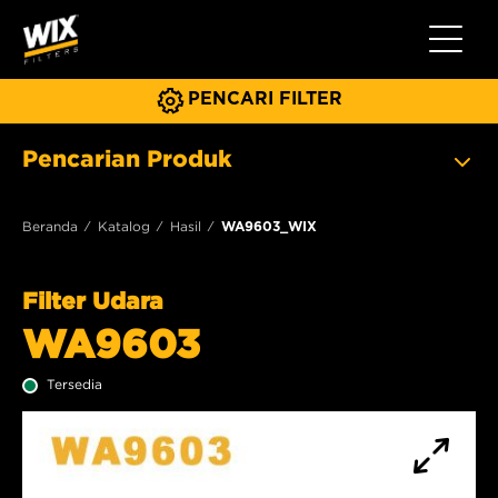
Beralih 
PENCARI FILTER
Pencarian Produk
Beranda
Katalog
Hasil
WA9603_WIX
Filter Udara
WA9603
Tersedia