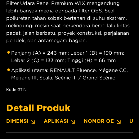
Filter Udara Panel Premium WIX mengandung
lebih banyak media daripada filter OES. Seal
poliuretan tahan sobek bertahan di suhu ekstrem,
melindungi mesin saat berkendara berat: lalu lintas
padat, jalan berbatu, proyek konstruksi, perjalanan
pendek, dan antarnegara bagian.
Panjang (A) = 243 mm; Lebar 1 (B) = 190 mm;
Lebar 2 (C) = 133 mm; Tinggi (H) = 66 mm
Aplikasi utama: RENAULT Fluence, Mégane CC,
Mégane III, Scala, Scénic III / Grand Scénic
Kode GTIN:
Detail Produk
DIMENSI
APLIKASI
NOMOR OE
UN