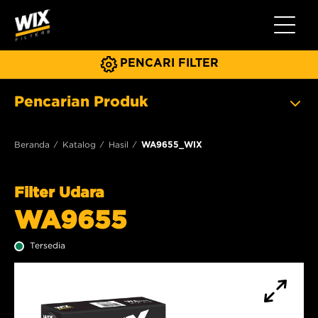
Beralih 
PENCARI FILTER
Pencarian Produk
Beranda
Katalog
Hasil
WA9655_WIX
Filter Udara
WA9655
Tersedia