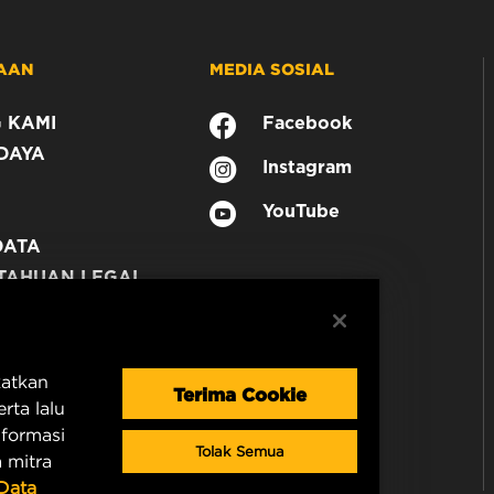
AAN
MEDIA SOSIAL
 KAMI
Facebook
DAYA
Instagram
YouTube
DATA
TAHUAN LEGAL
N
katkan
Terima Cookie
rta lalu
nformasi
Tolak Semua
 mitra
 Data