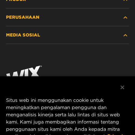
PERUSAHAAN
ALAT BERAT
MEDIA SOSIAL
MOBIL PENUMPANG DAN TRUK
TENTANG KAMI
FILTRASI UNTUK INDUSTRI
SUMBER DAYA
Facebook
PRODUK UNTUK BALAP
KONTAK
Instagram
KARIER
YouTube
Situs web ini menggunakan cookie untuk
PRIVASI DATA
PT MANN AND HUMMEL Filtration Indonesia
meningkatkan pengalaman pengguna dan
menganalisis kinerja serta lalu lintas di situs web
Puri Indah Financial Tower, Unit 107
PEMBERITAHUAN LEGAL
kami. Kami juga membagikan informasi tentang
Jl. Puri Lingkar Dalam, RT01/RW02
penggunaan situs kami oleh Anda kepada mitra
Kembangan Selatan
TERBITAN