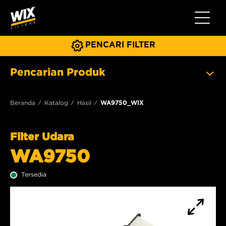
Beralih 
PENCARI FILTER
Pencarian Produk
Beranda
Katalog
Hasil
WA9750_WIX
Filter Udara
WA9750
Tersedia