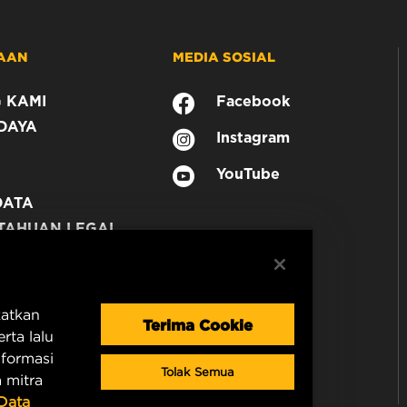
AAN
MEDIA SOSIAL
 KAMI
Facebook
DAYA
Instagram
YouTube
DATA
TAHUAN LEGAL
N
katkan
Terima Cookie
rta lalu
nformasi
Tolak Semua
 mitra
 Data