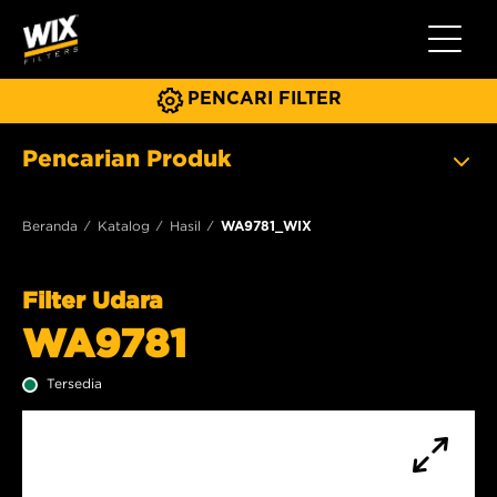
Beralih 
PENCARI FILTER
Pencarian Produk
Beranda
Katalog
Hasil
WA9781_WIX
Filter Udara
WA9781
Tersedia