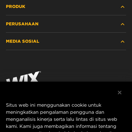
PRODUK
PERUSAHAAN
ALAT BERAT
MEDIA SOSIAL
MOBIL PENUMPANG DAN TRUK
TENTANG KAMI
FILTRASI UNTUK INDUSTRI
SUMBER DAYA
Facebook
PRODUK UNTUK BALAP
KONTAK
Instagram
KARIER
YouTube
Situs web ini menggunakan cookie untuk
PRIVASI DATA
PT MANN AND HUMMEL Filtration Indonesia
meningkatkan pengalaman pengguna dan
menganalisis kinerja serta lalu lintas di situs web
Puri Indah Financial Tower, Unit 107
PEMBERITAHUAN LEGAL
kami. Kami juga membagikan informasi tentang
Jl. Puri Lingkar Dalam, RT01/RW02