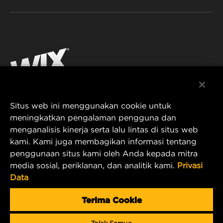
MOBIL PENUMPANG DAN TRUK
TENTANG KAMI
FILTRASI UNTUK INDUSTRI
SUMBER DAYA
Facebook
PRODUK UNTUK BALAP
KONTAK
Instagram
KARIER
YouTube
Situs web ini menggunakan cookie untuk
PRIVASI DATA
PT MANN AND HUMMEL Filtration Indonesia
meningkatkan pengalaman pengguna dan
menganalisis kinerja serta lalu lintas di situs web
Puri Indah Financial Tower, Unit 107
PEMBERITAHUAN LEGAL
kami. Kami juga membagikan informasi tentang
Jl. Puri Lingkar Dalam, RT01/RW02
penggunaan situs kami oleh Anda kepada mitra
Kembangan Selatan
TERBITAN
media sosial, periklanan, dan analitik kami.
Privasi
Kecamatan Kembangan
Data
West Jakarta 11610, Indonesia
E-mail Produk & Layanan Pelanggan:
Terima Cookie
wix_filters_asia@mann-hummel.com