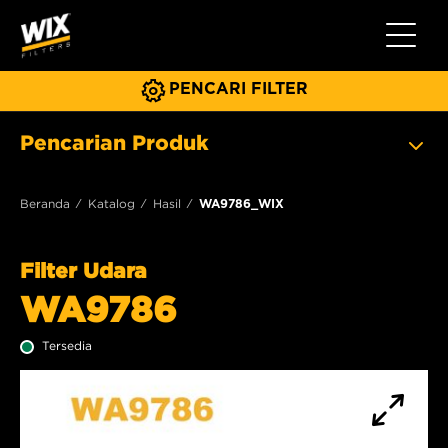
Beralih 
PENCARI FILTER
Pencarian Produk
Beranda
Katalog
Hasil
WA9786_WIX
Filter Udara
WA9786
Tersedia