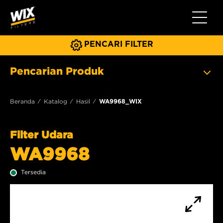
Beralih 
PENCARI FILTER
Pencarian Produk
Beranda
Katalog
Hasil
WA9968_WIX
Filter Udara
WA9968
Tersedia