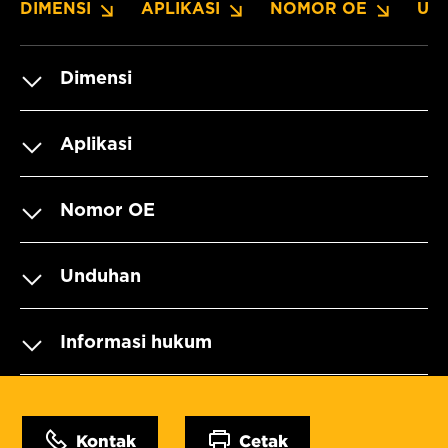
DIMENSI
APLIKASI
NOMOR OE
UN
Dimensi
Aplikasi
Nomor OE
Unduhan
Informasi hukum
Kontak
Cetak