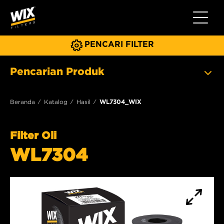
Beralih 
PENCARI FILTER
Pencarian Produk
Beranda
Katalog
Hasil
WL7304_WIX
Filter Oli
WL7304