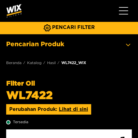
Beralih 
PENCARI FILTER
Pencarian Produk
Beranda
Katalog
Hasil
WL7422_WIX
Filter Oli
WL7422
Perubahan Produk:
Lihat di sini
Tersedia