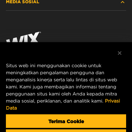
MEDIA SOSIAL
MOBIL PENUMPANG DAN TRUK
TENTANG KAMI
FILTRASI UNTUK INDUSTRI
SUMBER DAYA
Facebook
PRODUK UNTUK BALAP
KONTAK
Instagram
KARIER
YouTube
Situs web ini menggunakan cookie untuk
PRIVASI DATA
PT MANN AND HUMMEL Filtration Indonesia
meningkatkan pengalaman pengguna dan
menganalisis kinerja serta lalu lintas di situs web
Puri Indah Financial Tower, Unit 107
PEMBERITAHUAN LEGAL
kami. Kami juga membagikan informasi tentang
Jl. Puri Lingkar Dalam, RT01/RW02
penggunaan situs kami oleh Anda kepada mitra
Kembangan Selatan
TERBITAN
media sosial, periklanan, dan analitik kami.
Privasi
Kecamatan Kembangan
Data
West Jakarta 11610, Indonesia
E-mail Produk & Layanan Pelanggan:
Terima Cookie
wix_filters_asia@mann-hummel.com