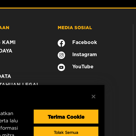
AAN
MEDIA SOSIAL
 KAMI
Facebook
DAYA
Instagram
YouTube
DATA
TAHUAN LEGAL
N
katkan
Terima Cookie
rta lalu
nformasi
Tolak Semua
 mitra