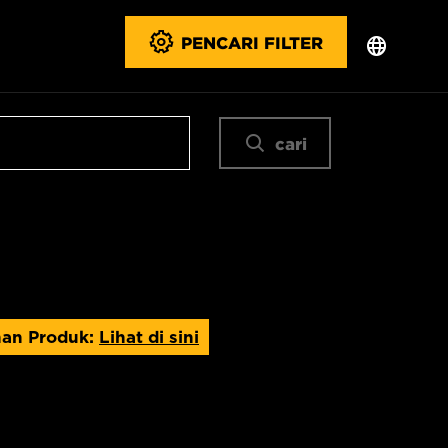
PENCARI FILTER
cari
han Produk:
Lihat di sini