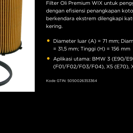
Filter Oli Premium WIX untuk peng
dengan efisiensi penangkapan koto
berkendara ekstrem dilengkapi kat
kering.
Diameter luar (A) = 71 mm; Dia
= 31,5 mm; Tinggi (H) = 156 mm
Aplikasi utama: BMW 3 (E90/E91
(F01/F02/F03/F04), X5 (E70), X
Kode GTIN: 5050026353364